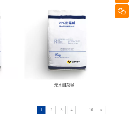
无水甜菜碱
1
2
3
4
...
16
»