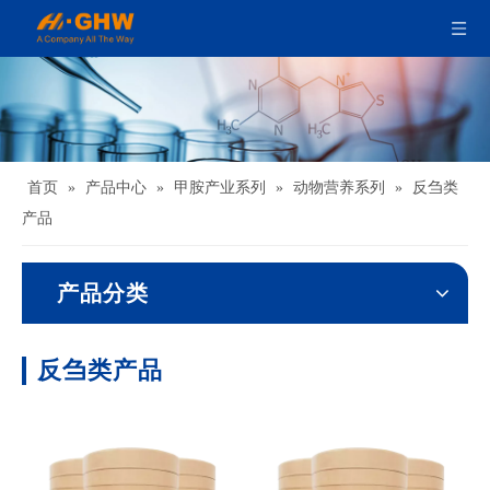
首页
»
产品中心
»
甲胺产业系列
»
动物营养系列
»
反刍类
产品
产品分类
反刍类产品