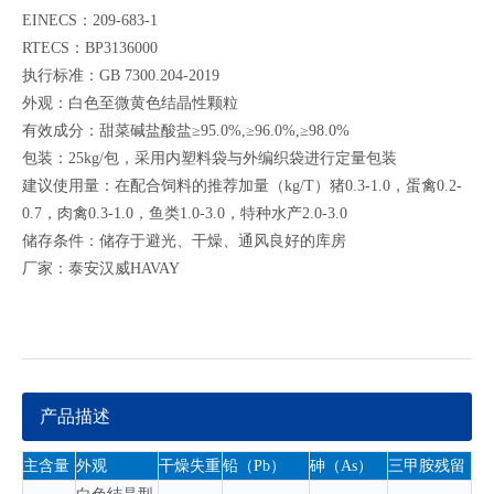
EINECS：209-683-1
RTECS：BP3136000
执行标准：GB 7300.204-2019
外观：白色至微黄色结晶性颗粒
有效成分：甜菜碱盐酸盐≥95.0%,≥96.0%,≥98.0%
包装：25kg/包，采用内塑料袋与外编织袋进行定量包装
建议使用量：在配合饲料的推荐加量（kg/T）猪0.3-1.0，蛋禽0.2-
0.7，肉禽0.3-1.0，鱼类1.0-3.0，特种水产2.0-3.0
储存条件：储存于避光、干燥、通风良好的库房
厂家：泰安汉威HAVAY
产品描述
主含量
外观
干燥失重
铅（Pb）
砷（As）
三甲胺残留