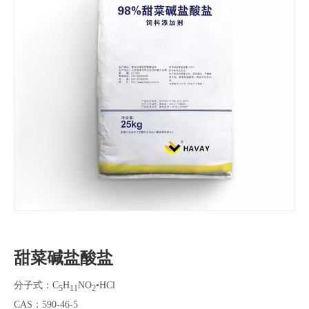
甜菜碱盐酸盐
分子式：C
H
NO
•HCl
5
11
2
CAS：590-46-5