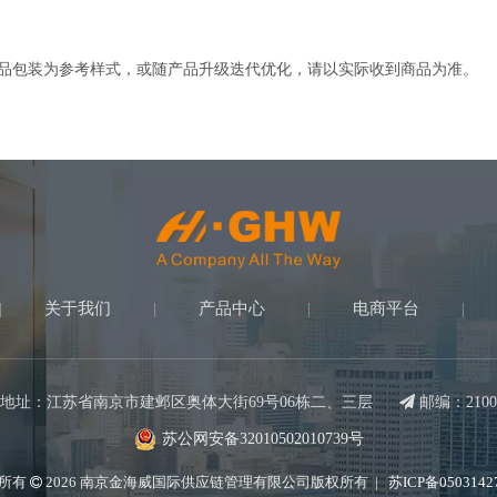
产品包装为参考样式，或随产品升级迭代优化，请以实际收到商品为准。
关于我们
产品中心
电商平台
|
|
|
|
地址：江苏省南京市建邺区奥体大街69号06栋二、三层

邮编：2100
苏公网安备32010502010739号
所有
2026
南京金海威国际供应链管理有限公司版权所有 |
苏ICP备0503142
