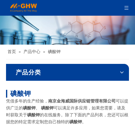
首页
»
产品中心
»
碘酸钾
产品分类
碘酸钾
凭借多年的生产经验，
南京金海威国际供应链管理有限公司
可以提
供广泛的
碘酸钾
。
碘酸钾
可以满足许多应用，如果您需要，请及
时获取关于
碘酸钾
的在线服务。除了下面的产品列表，您还可以根
据您的特定需求定制您自己独特的
碘酸钾
。