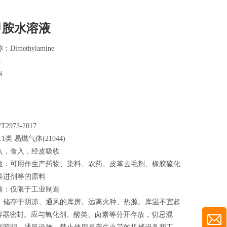
甲胺水溶液
imethylamine
3
N
973-2017
类 易燃气体(21044)
入，食入，经皮吸收
途：可用作生产药物、染料、农药、皮革去毛剂、橡胶硫化
推进剂等的原料
途：仅限于工业制造
：储存于阴凉、通风的库房。远离火种、热源。库温不宜超
持容器密封。应与氧化剂、酸类、卤素等分开存放，切忌混