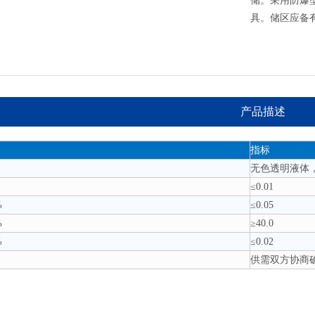
储。采用防爆
具。储区应备
产品描述
指标
无色透明液体
≤0.01
%
≤0.05
%
≥40.0
%
≤0.02
供需双方协商