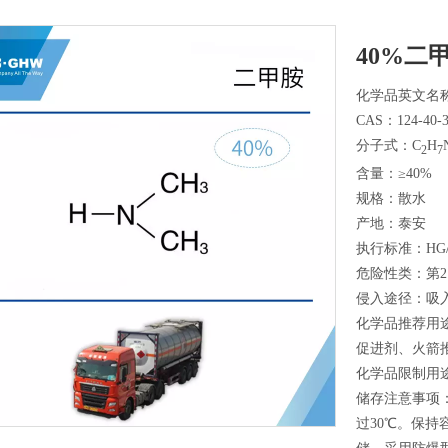
40%二
化学品英文名称：D
CAS：124-40-
分子式：C
H
2
7
含量：≥40%
规格：散水
产地：泰安
执行标准：HG/T2
危险性类：第2.1
侵入途径：吸
化学品推荐用
促进剂、火箭
化学品限制用
储存注意事项
过30℃。保