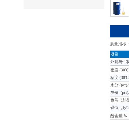
质量指标
项目
外观与性
密度 (30℃)
粘度 (30℃)
水分 (pct)
灰份 (pct)
色号（加
碘值, gI
/
2
酚含量,%