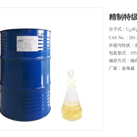
精制特
分子式：C
H
57
CAS No.：501-
外观与性状：
包装形式：195
储存方式：储
厂家：金海威