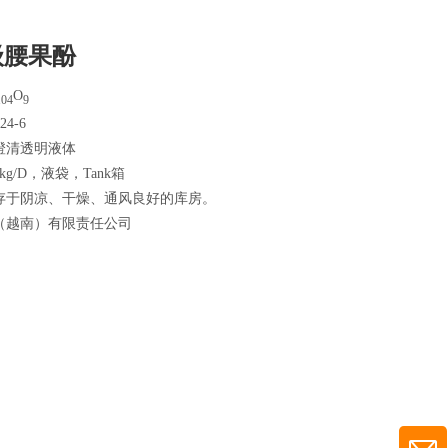
级腰果酚
O
104
9
24-6
澄清透明液体
kg/D，液袋，Tank箱
存于阴凉、干燥、通风良好的库房。
（越南）有限责任公司