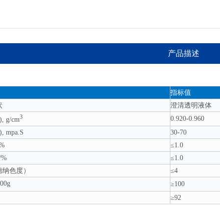
产品描述
：
指标值
状
澄清透明液体
3
0.920-0.960
, g/cm
, mpa.S
30-70
/%
≤1.0
/%
≤1.0
德纳色度）
≤4
100g
≥100
≥92